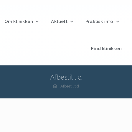
Om klinikken
Aktuelt
Praktisk info
Find klinikken
Afbestil tid
Afbestil tid