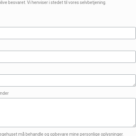
ve besvaret. Vi henviser i stedet til vores selvbetjening.
under
lægehuset må behandle og opbevare mine personlige oplysninger.