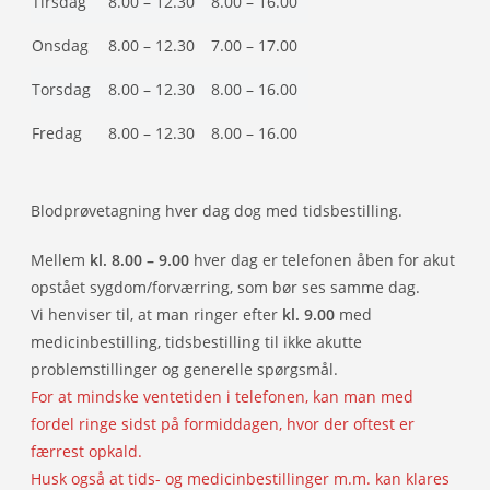
Tirsdag
8.00 – 12.30
8.00 – 16.00
Onsdag
8.00 – 12.30
7.00 – 17.00
Torsdag
8.00 – 12.30
8.00 – 16.00
Fredag
8.00 – 12.30
8.00 – 16.00
Blodprøvetagning hver dag dog med tidsbestilling.
Mellem
kl. 8.00 – 9.00
hver dag er telefonen åben for akut
opstået sygdom/forværring, som bør ses samme dag.
Vi henviser til, at man ringer efter
kl. 9.00
med
medicinbestilling, tidsbestilling til ikke akutte
problemstillinger og generelle spørgsmål.
For at mindske ventetiden i telefonen, kan man med
fordel ringe sidst på formiddagen, hvor der oftest er
færrest opkald.
Husk også at tids- og medicinbestillinger m.m. kan klares